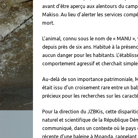
avant d’être aperçu aux alentours du campu
Makiso. Au lieu d’alerter les services compé
mort.
L’animal, connu sous le nom de « MANU », 
depuis près de six ans. Habitué à la présenc
aucun danger pour les habitants. L’établis
comportement agressif et cherchait simplem
Au-delà de son importance patrimoniale, MA
était issu d’un croisement rare entre un ba
précieux pour les recherches sur les carac
Pour la direction du JZBKis, cette disparit
naturel et scientifique de la République Dé
communiqué, dans un contexte où le pays e
récente d’une baleine à Moanda, rappelant l