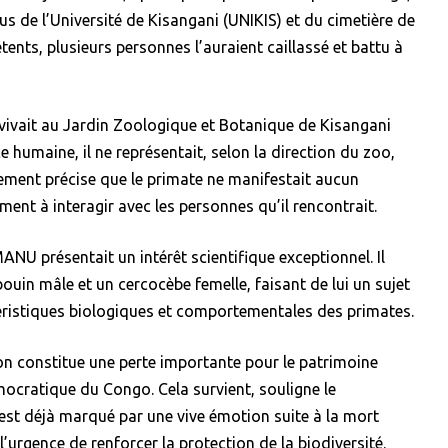
s de l’Université de Kisangani (UNIKIS) et du cimetière de
tents, plusieurs personnes l’auraient caillassé et battu à
vivait au Jardin Zoologique et Botanique de Kisangani
e humaine, il ne représentait, selon la direction du zoo,
sement précise que le primate ne manifestait aucun
ent à interagir avec les personnes qu’il rencontrait.
NU présentait un intérêt scientifique exceptionnel. Il
bouin mâle et un cercocèbe femelle, faisant de lui un sujet
téristiques biologiques et comportementales des primates.
ion constitue une perte importante pour le patrimoine
mocratique du Congo. Cela survient, souligne le
st déjà marqué par une vive émotion suite à la mort
’urgence de renforcer la protection de la biodiversité.