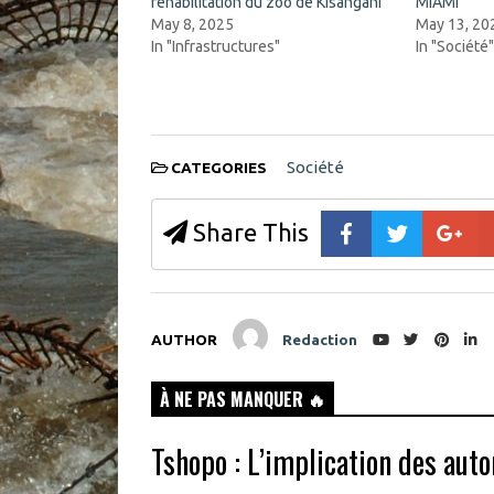
réhabilitation du zoo de Kisangani
MIAMI
e
w
n
w
May 8, 2025
May 13, 20
s
i
In "Infrastructures"
In "Société
i
n
n
d
n
o
e
w
w
)
w
i
n
d
Société
CATEGORIES
o
w
)
Share This
AUTHOR
Redaction
À NE PAS MANQUER 🔥
Tshopo : L’implication des autor