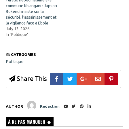
Parade hebdomadaire à la
n
d
commune Kisangani : Jupson
o
Bokendi insiste sur la
w
)
sécurité, l’assainissement et
la vigilance face à Ebola
July 13, 2026
In "Politique"
CATEGORIES
Politique
Share This
AUTHOR
Redaction
À NE PAS MANQUER 🔥