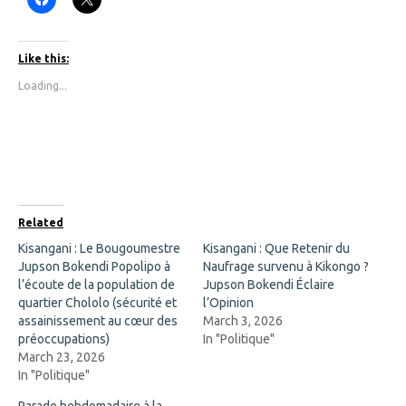
l
l
i
i
c
c
k
k
t
t
Like this:
o
o
s
s
Loading...
h
h
a
a
r
r
e
e
o
o
n
n
F
X
a
(
c
O
e
p
b
e
o
n
Related
o
s
k
i
Kisangani : Le Bougoumestre
Kisangani : Que Retenir du
(
n
Jupson Bokendi Popolipo à
O
n
Naufrage survenu à Kikongo ?
p
e
l’écoute de la population de
Jupson Bokendi Éclaire
e
w
n
w
quartier Chololo (sécurité et
l’Opinion
s
i
assainissement au cœur des
March 3, 2026
i
n
n
d
préoccupations)
In "Politique"
n
o
March 23, 2026
e
w
w
)
In "Politique"
w
i