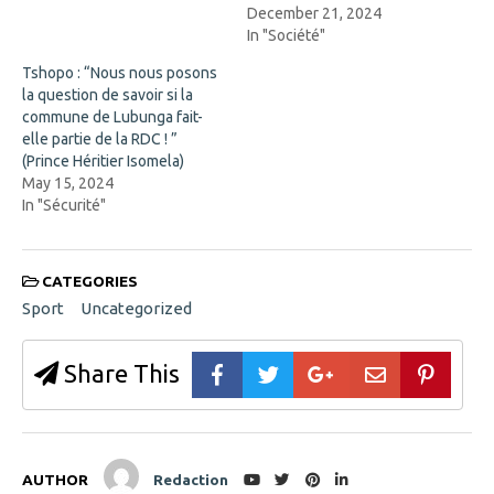
w
December 21, 2024
i
n
In "Société"
d
o
Tshopo : “Nous nous posons
w
)
la question de savoir si la
commune de Lubunga fait-
elle partie de la RDC ! ”
(Prince Héritier Isomela)
May 15, 2024
In "Sécurité"
CATEGORIES
Sport
Uncategorized
Share This
AUTHOR
Redaction