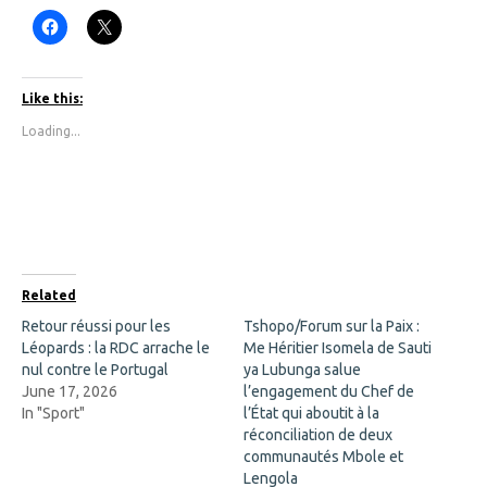
C
C
l
l
i
i
c
c
k
k
t
t
Like this:
o
o
s
s
Loading...
h
h
a
a
r
r
e
e
o
o
n
n
F
X
a
(
c
O
e
p
b
e
o
n
Related
o
s
k
i
Retour réussi pour les
Tshopo/Forum sur la Paix :
(
n
Léopards : la RDC arrache le
O
n
Me Héritier Isomela de Sauti
p
e
nul contre le Portugal
ya Lubunga salue
e
w
n
w
June 17, 2026
l’engagement du Chef de
s
i
In "Sport"
l’État qui aboutit à la
i
n
n
d
réconciliation de deux
n
o
communautés Mbole et
e
w
w
)
Lengola