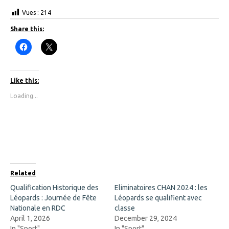
Vues :
214
Share this:
C
C
l
l
i
i
c
c
k
k
t
t
Like this:
o
o
s
s
Loading...
h
h
a
a
r
r
e
e
o
o
n
n
F
X
a
(
c
O
e
p
b
e
o
n
Related
o
s
k
i
Qualification Historique des
Eliminatoires CHAN 2024 : les
(
n
Léopards : Journée de Fête
O
n
Léopards se qualifient avec
p
e
Nationale en RDC
classe
e
w
n
w
April 1, 2026
December 29, 2024
s
i
In "Sport"
In "Sport"