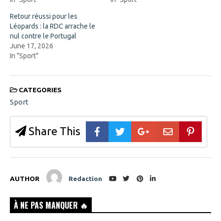
i
n
n
d
n
o
Retour réussi pour les
e
w
Léopards : la RDC arrache le
w
)
w
nul contre le Portugal
i
June 17, 2026
n
d
In "Sport"
o
w
)
CATEGORIES
Sport
Share This
AUTHOR
Redaction
À NE PAS MANQUER 🔥