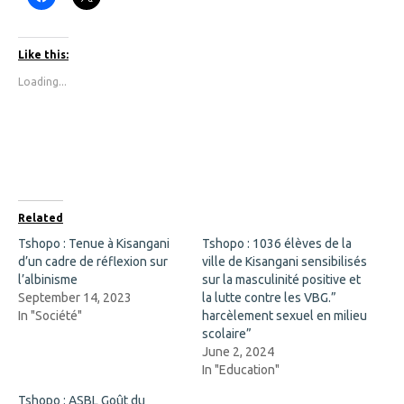
l
l
i
i
c
c
k
k
t
t
Like this:
o
o
s
s
Loading...
h
h
a
a
r
r
e
e
o
o
n
n
F
X
a
(
c
O
e
p
b
e
o
n
Related
o
s
k
i
Tshopo : Tenue à Kisangani
Tshopo : 1036 élèves de la
(
n
d’un cadre de réflexion sur
O
n
ville de Kisangani sensibilisés
p
e
l’albinisme
sur la masculinité positive et
e
w
n
w
September 14, 2023
la lutte contre les VBG.”
s
i
In "Société"
harcèlement sexuel en milieu
i
n
n
d
scolaire”
n
o
June 2, 2024
e
w
w
)
In "Education"
w
i
Tshopo : ASBL Goût du
n