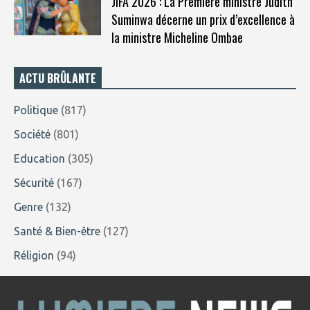
JIFA 2026 : La Première ministre Judith
Suminwa décerne un prix d’excellence à
la ministre Micheline Ombae
ACTU BRÛLANTE
Politique
(817)
Société
(801)
Education
(305)
Sécurité
(167)
Genre
(132)
Santé & Bien-être
(127)
Réligion
(94)