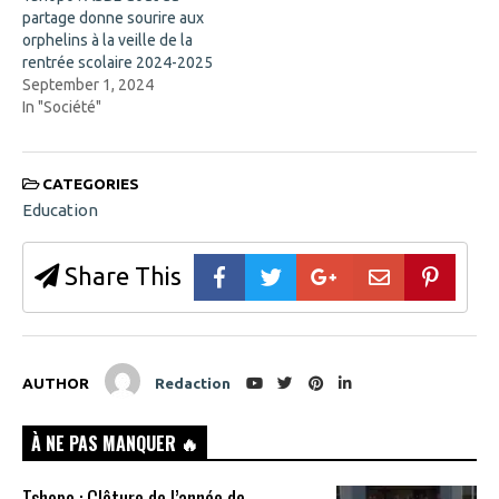
d
partage donne sourire aux
o
orphelins à la veille de la
w
)
rentrée scolaire 2024-2025
September 1, 2024
In "Société"
CATEGORIES
Education
Share This
AUTHOR
Redaction
À NE PAS MANQUER 🔥
Tshopo : Clôture de l’année de