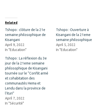
n
n
F
X
a
(
c
O
e
p
b
e
o
n
Related
o
s
k
i
Tshopo : clôture de la 21e
Tshopo : Ouverture à
(
n
semaine philosophique de
O
n
Kisangani de la 21eme
p
e
Kisangani
semaine philosophique
e
w
n
w
April 9, 2022
April 5, 2022
s
i
In "Education"
In "Education"
i
n
n
d
n
o
Tshopo : La réflexion du 3e
e
w
jour de la 21eme semaine
w
)
w
philosophique de Kisangani
i
tournée sur le “Conflit armé
n
d
et cohabitation des
o
communautés Hema et
w
)
Lendu dans la province de
l’ituri”
April 7, 2022
In "Sécurité"