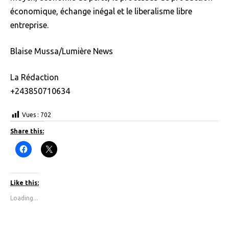
économique, échange inégal et le liberalisme libre
entreprise.
Blaise Mussa/Lumière News
La Rédaction
+243850710634
Vues :
702
Share this:
C
C
l
l
i
i
c
c
k
k
t
t
Like this:
o
o
s
s
Loading...
h
h
a
a
r
r
e
e
o
o