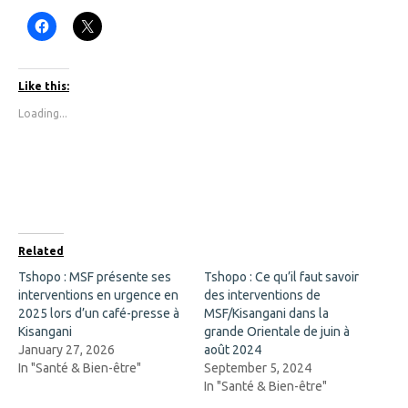
C
C
l
l
i
i
c
c
k
k
t
t
Like this:
o
o
s
s
Loading...
h
h
a
a
r
r
e
e
o
o
n
n
F
X
a
(
c
O
e
p
b
e
o
n
Related
o
s
k
i
Tshopo : MSF présente ses
Tshopo : Ce qu’il faut savoir
(
n
interventions en urgence en
O
n
des interventions de
p
e
2025 lors d’un café-presse à
MSF/Kisangani dans la
e
w
n
w
Kisangani
grande Orientale de juin à
s
i
January 27, 2026
août 2024
i
n
n
d
In "Santé & Bien-être"
September 5, 2024
n
o
In "Santé & Bien-être"
e
w
w
)