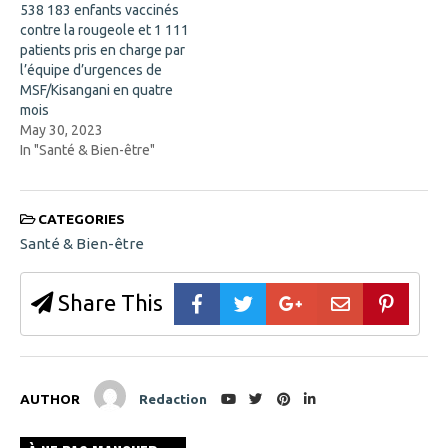
w
538 183 enfants vaccinés
i
contre la rougeole et 1 111
n
d
patients pris en charge par
o
l’équipe d’urgences de
w
)
MSF/Kisangani en quatre
mois
May 30, 2023
In "Santé & Bien-être"
CATEGORIES
Santé & Bien-être
Share This
AUTHOR
Redaction