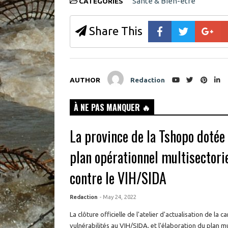
Santé & Bien-être
CATEGORIES
w
i
n
d
o
Share This
w
)
AUTHOR
Redaction
À NE PAS MANQUER 🔥
La province de la Tshopo dotée
plan opérationnel multisectorie
contre le VIH/SIDA
Redaction
- May 24, 2022
La clôture officielle de l'atelier d'actualisation de la 
vulnérabilités au VIH/SIDA, et l'élaboration du plan mu