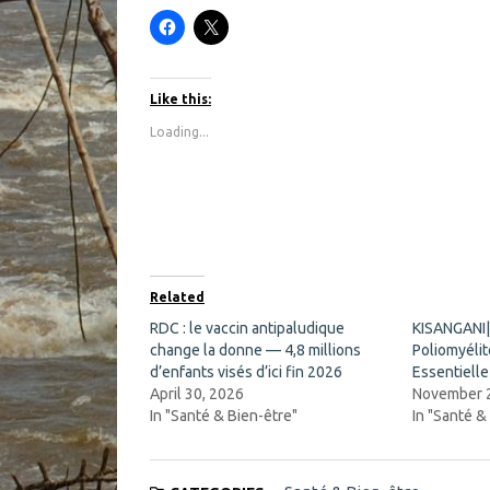
C
C
l
l
i
i
c
c
k
k
t
t
Like this:
o
o
s
s
Loading...
h
h
a
a
r
r
e
e
o
o
n
n
F
X
a
(
c
O
e
p
b
e
o
n
Related
o
s
k
i
RDC : le vaccin antipaludique
KISANGANI| 
(
n
change la donne — 4,8 millions
O
n
Poliomyéli
p
e
d’enfants visés d’ici fin 2026
Essentiell
e
w
n
w
April 30, 2026
November 
s
i
In "Santé & Bien-être"
In "Santé &
i
n
n
d
n
o
e
w
w
)