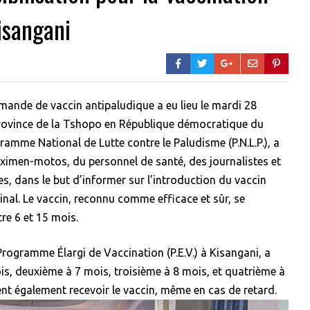
isangani
mande de vaccin antipaludique a eu lieu le mardi 28
 province de la Tshopo en République démocratique du
gramme National de Lutte contre le Paludisme (P.N.L.P.), a
aximen-motos, du personnel de santé, des journalistes et
s, dans le but d’informer sur l’introduction du vaccin
inal. Le vaccin, reconnu comme efficace et sûr, se
e 6 et 15 mois.
ogramme Élargi de Vaccination (P.E.V.) à Kisangani, a
mois, deuxième à 7 mois, troisième à 8 mois, et quatrième à
nt également recevoir le vaccin, même en cas de retard.