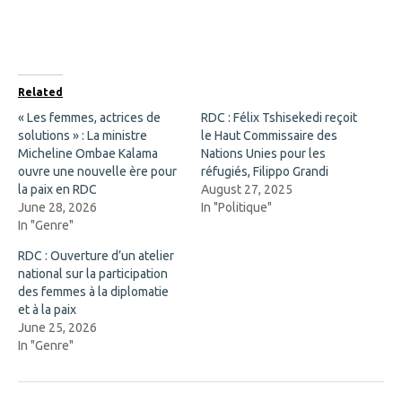
o
o
n
n
F
X
a
(
c
O
e
p
b
e
o
n
Related
o
s
k
i
« Les femmes, actrices de
RDC : Félix Tshisekedi reçoit
(
n
solutions » : La ministre
O
n
le Haut Commissaire des
p
e
Micheline Ombae Kalama
Nations Unies pour les
e
w
n
w
ouvre une nouvelle ère pour
réfugiés, Filippo Grandi
s
i
la paix en RDC
August 27, 2025
i
n
n
d
June 28, 2026
In "Politique"
n
o
In "Genre"
e
w
w
)
w
RDC : Ouverture d’un atelier
i
national sur la participation
n
d
des femmes à la diplomatie
o
et à la paix
w
)
June 25, 2026
In "Genre"