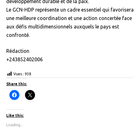
développement durable et de la paix.
Le GCN-HDP représente un cadre essentiel qui favorisera
une meilleure coordination et une action concertée face
aux défis multidimensionnels auxquels le pays est
confronté.
Rédaction
+243852402006
Vues :
938
Share this:
C
C
l
l
i
i
c
c
k
k
t
t
Like this:
o
o
s
s
Loading...
h
h
a
a
r
r
e
e