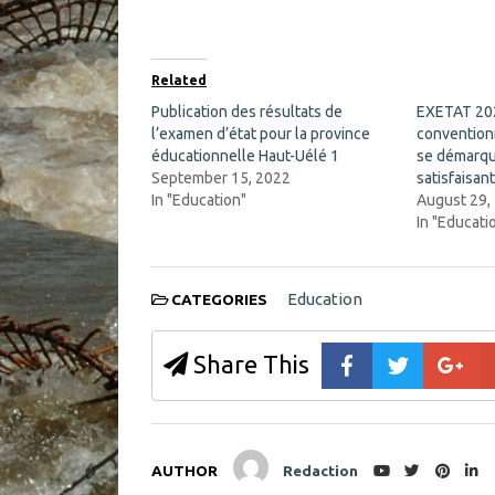
F
X
a
(
c
O
e
p
b
e
o
n
Related
o
s
k
i
Publication des résultats de
EXETAT 202
(
n
l’examen d’état pour la province
O
n
convention
p
e
éducationnelle Haut-Uélé 1
se démarqu
e
w
n
w
September 15, 2022
satisfaisan
s
i
In "Education"
August 29,
i
n
n
d
In "Educati
n
o
e
w
w
)
w
i
Education
CATEGORIES
n
d
o
w
Share This
)
AUTHOR
Redaction