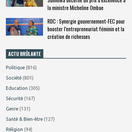
Suminwa décerne un prix d’excellence à
la ministre Micheline Ombae
RDC : Synergie gouvernement-FEC pour
booster l’entrepreneuriat féminin et la
création de richesses
ACTU BRÛLANTE
Politique
(816)
Société
(801)
Education
(305)
Sécurité
(167)
Genre
(131)
Santé & Bien-être
(127)
Réligion
(94)