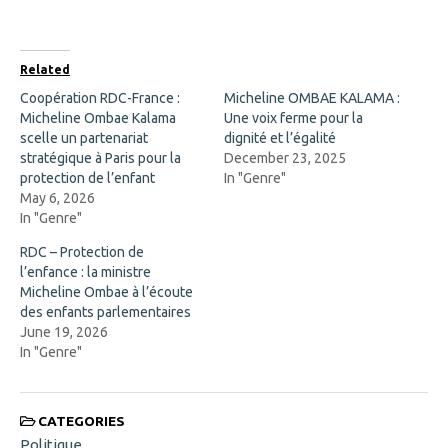
F
X
a
(
c
O
e
p
b
e
o
n
Related
o
s
k
i
Coopération RDC-France :
Micheline OMBAE KALAMA :
(
n
Micheline Ombae Kalama
O
n
Une voix ferme pour la
p
e
scelle un partenariat
dignité et l’égalité
e
w
n
w
stratégique à Paris pour la
December 23, 2025
s
i
protection de l’enfant
In "Genre"
i
n
n
d
May 6, 2026
n
o
In "Genre"
e
w
w
)
w
RDC – Protection de
i
l’enfance : la ministre
n
d
Micheline Ombae à l’écoute
o
des enfants parlementaires
w
)
June 19, 2026
In "Genre"
CATEGORIES
Politique