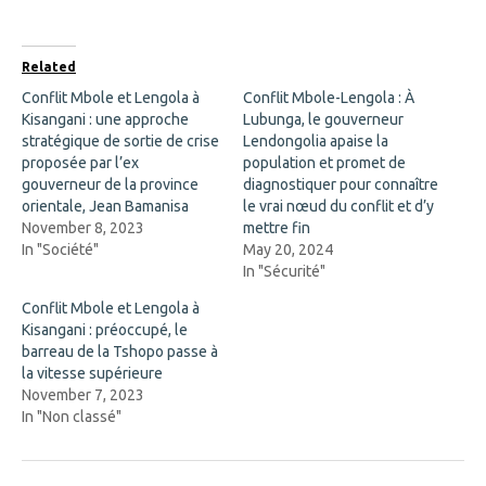
e
e
o
o
n
n
F
X
a
(
Related
c
O
e
p
Conflit Mbole et Lengola à
Conflit Mbole-Lengola : À
b
e
Kisangani : une approche
Lubunga, le gouverneur
o
n
o
s
stratégique de sortie de crise
Lendongolia apaise la
k
i
proposée par l’ex
population et promet de
(
n
O
n
gouverneur de la province
diagnostiquer pour connaître
p
e
orientale, Jean Bamanisa
le vrai nœud du conflit et d’y
e
w
n
w
November 8, 2023
mettre fin
s
i
In "Société"
i
n
May 20, 2024
n
d
In "Sécurité"
n
o
e
w
w
)
Conflit Mbole et Lengola à
w
Kisangani : préoccupé, le
i
n
barreau de la Tshopo passe à
d
la vitesse supérieure
o
w
November 7, 2023
)
In "Non classé"