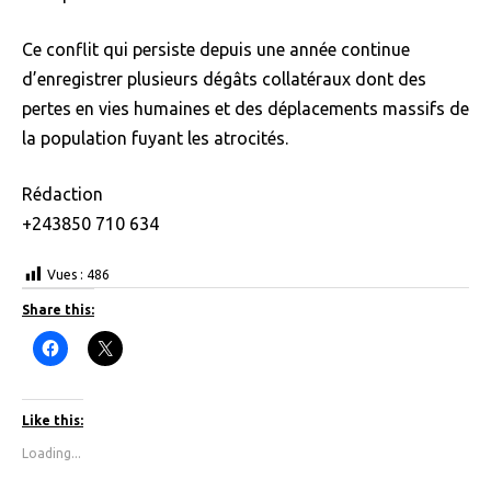
Ce conflit qui persiste depuis une année continue
d’enregistrer plusieurs dégâts collatéraux dont des
pertes en vies humaines et des déplacements massifs de
la population fuyant les atrocités.
Rédaction
+243850 710 634
Vues :
486
Share this:
C
C
l
l
i
i
c
c
k
k
t
t
Like this:
o
o
s
s
Loading...
h
h
a
a
r
r