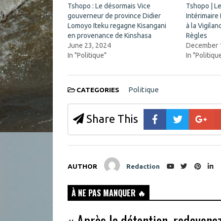
k
i
Tshopo : Le désormais Vice
Tshopo | L
(
n
gouverneur de province Didier
O
n
Intérimaire
p
e
Lomoyo Iteku regagne Kisangani
à la Vigila
e
w
n
w
en provenance de Kinshasa
Règles
s
i
June 23, 2024
December 
i
n
n
d
In "Politique"
In "Politiqu
n
o
e
w
w
)
w
i
Politique
CATEGORIES
n
d
o
w
Share This
)
AUTHOR
Redaction
À NE PAS MANQUER 🔥
« Après la détention, redevene