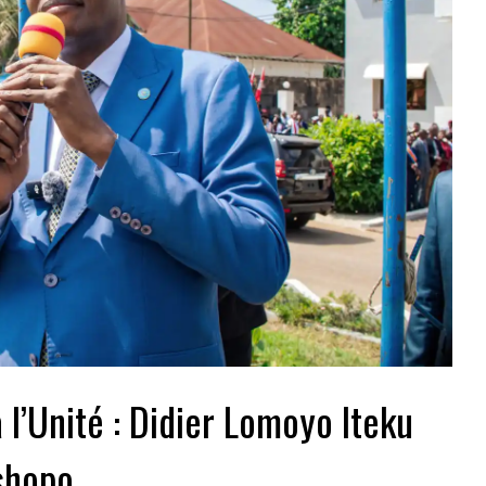
à l’Unité : Didier Lomoyo Iteku
Tshopo