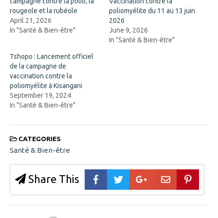
campagne contre la polio, la
Vaccination contre la
e
w
n
w
rougeole et la rubéole
poliomyélite du 11 au 13 juin
s
i
April 21, 2026
2026
i
n
n
d
In "Santé & Bien-être"
June 9, 2026
n
o
In "Santé & Bien-être"
e
w
w
)
w
Tshopo : Lancement officiel
i
de la campagne de
n
d
vaccination contre la
o
poliomyélite à Kisangani
w
)
September 19, 2024
In "Santé & Bien-être"
CATEGORIES
Santé & Bien-être
Share This