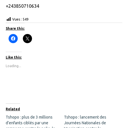
+243850710634
Vues :
549
Share this:
C
C
l
l
i
i
c
c
k
k
t
t
Like this:
o
o
s
s
Loading...
h
h
a
a
r
r
e
e
o
o
n
n
F
X
a
(
c
O
e
p
b
e
o
n
Related
o
s
k
i
Tshopo : plus de 3 millions
Tshopo : lancement des
(
n
d’enfants ciblés par une
O
n
Journées Nationales de
p
e