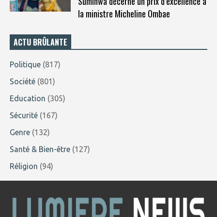
Suminwa décerne un prix d’excellence à
la ministre Micheline Ombae
ACTU BRÛLANTE
Politique
(817)
Société
(801)
Education
(305)
Sécurité
(167)
Genre
(132)
Santé & Bien-être
(127)
Réligion
(94)